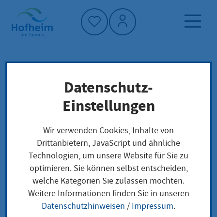
Startseite"
Datenschutz-
Startseite
Neuigkeiten und Ausschreibungen
Einstellungen
Aktuelles aus Hofheim
Kapellenberg: Neue Hinweistafeln zu
Wir verwenden Cookies, Inhalte von
Fledermausarten
Drittanbietern, JavaScript und ähnliche
Technologien, um unsere Website für Sie zu
optimieren. Sie können selbst entscheiden,
welche Kategorien Sie zulassen möchten.
Kapellenberg: Neue
Weitere Informationen finden Sie in unseren
Datenschutzhinweisen
/
Impressum
.
Hinweistafeln zu