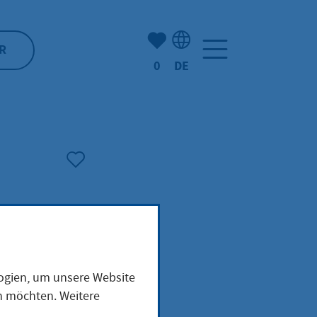
Anzahl der gemerkten Artike
R
0
DE
Sprachauswahl: Deutsch
logien, um unsere Website
en möchten. Weitere