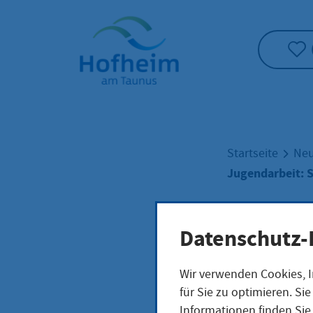
Startseite"
Startseite
Neu
Jugendarbeit: 
Juge
Datenschutz-
Wir verwenden Cookies, I
Skat
für Sie zu optimieren. S
Informationen finden Sie