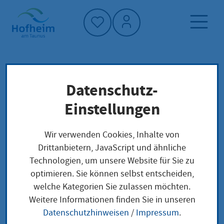
Startseite"
Datenschutz-
Startseite
Neuigkeiten und Ausschreibungen
Einstellungen
Aktuelles aus Hofheim
„Ich bin Chris!“ – Lesung in der Stadtbücherei
Wir verwenden Cookies, Inhalte von
Hofheim
Drittanbietern, JavaScript und ähnliche
Technologien, um unsere Website für Sie zu
optimieren. Sie können selbst entscheiden,
welche Kategorien Sie zulassen möchten.
„Ich bin Chris!“ –
Weitere Informationen finden Sie in unseren
Datenschutzhinweisen
/
Impressum
.
Lesung in der