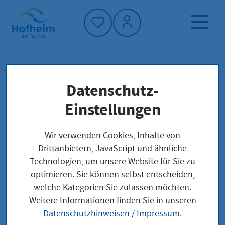
Startseite"
Datenschutz-
Startseite
Neuigkeiten und Ausschreibungen
Einstellungen
Aktuelles aus Hofheim
Hofheimer Kinder-Jury: Zwei Bücher teilen
Wir verwenden Cookies, Inhalte von
sich den ersten Platz
Drittanbietern, JavaScript und ähnliche
Technologien, um unsere Website für Sie zu
optimieren. Sie können selbst entscheiden,
welche Kategorien Sie zulassen möchten.
Hofheimer Kinder-
Weitere Informationen finden Sie in unseren
Datenschutzhinweisen
/
Impressum
.
Jury: Zwei Bücher