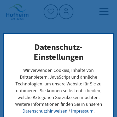
Startseite"
Datenschutz-
Startseite
Neuigkeiten und Ausschreibungen
Einstellungen
Aktuelles aus Hofheim
Hofheimer Büchersommer in der
Wir verwenden Cookies, Inhalte von
Stadtbücherei
Drittanbietern, JavaScript und ähnliche
Technologien, um unsere Website für Sie zu
optimieren. Sie können selbst entscheiden,
welche Kategorien Sie zulassen möchten.
Hofheimer
Weitere Informationen finden Sie in unseren
Datenschutzhinweisen
/
Impressum
.
Büchersommer in der