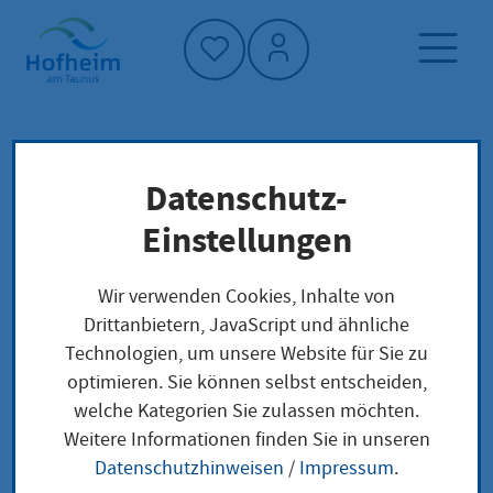
Startseite"
Datenschutz-
Startseite
Neuigkeiten und Ausschreibungen
Einstellungen
Aktuelles aus Hofheim
Friedensreich Hundertwasser (1928–2000) –
Wir verwenden Cookies, Inhalte von
Friedensvertrag mit der Natur
Drittanbietern, JavaScript und ähnliche
Technologien, um unsere Website für Sie zu
optimieren. Sie können selbst entscheiden,
welche Kategorien Sie zulassen möchten.
Friedensreich
Weitere Informationen finden Sie in unseren
Datenschutzhinweisen
/
Impressum
.
Hundertwasser (1928–