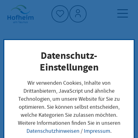
Startseite"
Datenschutz-
Startseite
Neuigkeiten und Ausschreibungen
Einstellungen
Aktuelles aus Hofheim
Flughafen Frankfurt: „Es muss leiser werden!“
Wir verwenden Cookies, Inhalte von
Betroffene Kommunen fordern weniger Starts
Drittanbietern, JavaScript und ähnliche
über die Nordwest-Abflugroute
Technologien, um unsere Website für Sie zu
optimieren. Sie können selbst entscheiden,
welche Kategorien Sie zulassen möchten.
Weitere Informationen finden Sie in unseren
Flughafen Frankfurt:
Datenschutzhinweisen
/
Impressum
.