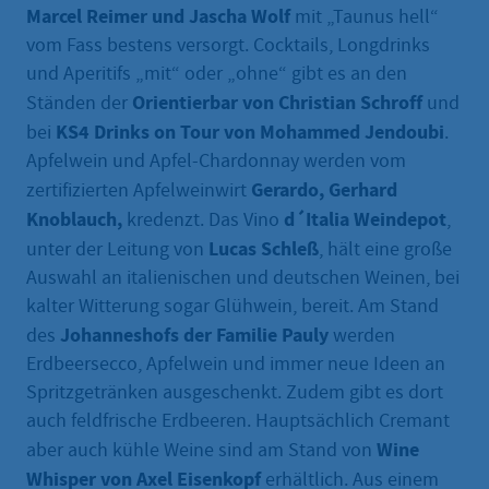
Marcel Reimer und Jascha Wolf
mit „Taunus hell“
vom Fass bestens versorgt. Cocktails, Longdrinks
und Aperitifs „mit“ oder „ohne“ gibt es an den
Orientierbar von Christian Schroff
Ständen der
und
KS4 Drinks on Tour von Mohammed Jendoubi
bei
.
Apfelwein und Apfel-Chardonnay werden vom
Gerardo, Gerhard
zertifizierten Apfelweinwirt
Knoblauch,
d´Italia Weindepot
kredenzt. Das Vino
,
Lucas Schleß
unter der Leitung von
, hält eine große
Auswahl an italienischen und deutschen Weinen, bei
kalter Witterung sogar Glühwein, bereit. Am Stand
Johanneshofs der Familie Pauly
des
werden
Erdbeersecco, Apfelwein und immer neue Ideen an
Spritzgetränken ausgeschenkt. Zudem gibt es dort
auch feldfrische Erdbeeren. Hauptsächlich Cremant
Wine
aber auch kühle Weine sind am Stand von
Whisper von Axel Eisenkopf
erhältlich. Aus einem