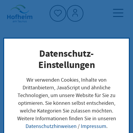
Startseite"
Datenschutz-
Startseite
Neuigkeiten und Ausschreibungen
Einstellungen
Aktuelles aus Hofheim
Feierabendmarkt 2026: Finale am kommenden
Wir verwenden Cookies, Inhalte von
Donnerstag
Drittanbietern, JavaScript und ähnliche
Technologien, um unsere Website für Sie zu
optimieren. Sie können selbst entscheiden,
welche Kategorien Sie zulassen möchten.
Feierabendmarkt
Weitere Informationen finden Sie in unseren
Datenschutzhinweisen
/
Impressum
.
2026: Finale am