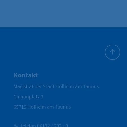
Zum Seite
Kontakt
Magistrat der Stadt Hofheim am Taunus
Chinonplatz 2
65719
Hofheim am Taunus
Telefon 06192 / 202 - 0