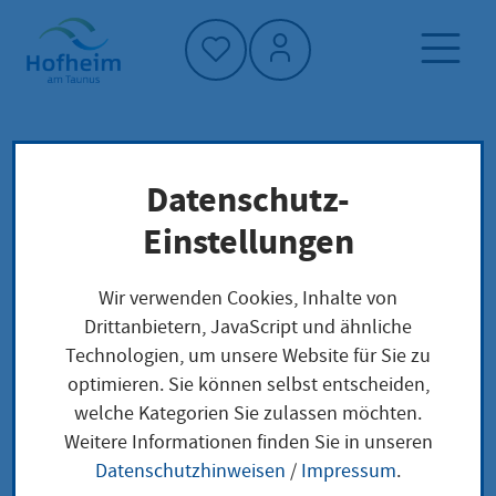
Startseite"
Datenschutz-
Startseite
Neuigkeiten und Ausschreibungen
Einstellungen
Aktuelles aus Hofheim
Das Programm für den KreisStadtSommer liegt
Wir verwenden Cookies, Inhalte von
aus
Drittanbietern, JavaScript und ähnliche
Technologien, um unsere Website für Sie zu
optimieren. Sie können selbst entscheiden,
welche Kategorien Sie zulassen möchten.
Das Programm für den
Weitere Informationen finden Sie in unseren
Datenschutzhinweisen
/
Impressum
.
KreisStadtSommer