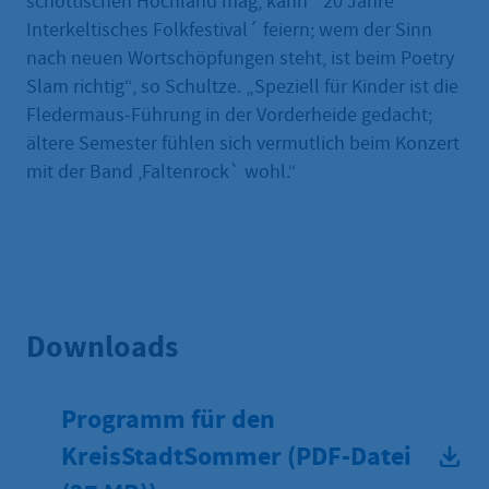
schottischen Hochland mag, kann `20 Jahre
Interkeltisches Folkfestival´ feiern; wem der Sinn
nach neuen Wortschöpfungen steht, ist beim Poetry
Slam richtig“, so Schultze. „Speziell für Kinder ist die
Fledermaus-Führung in der Vorderheide gedacht;
ältere Semester fühlen sich vermutlich beim Konzert
mit der Band ‚Faltenrock` wohl.“
Downloads
Programm für den
KreisStadtSommer
(
PDF
-Datei