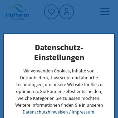
Startseite"
Datenschutz-
Startseite
Neuigkeiten und Ausschreibungen
Einstellungen
Aktuelles aus Hofheim
Außenstelle Wallau am 21. Mai geschlossen
Wir verwenden Cookies, Inhalte von
Drittanbietern, JavaScript und ähnliche
Technologien, um unsere Website für Sie zu
optimieren. Sie können selbst entscheiden,
Außenstelle Wallau
welche Kategorien Sie zulassen möchten.
Weitere Informationen finden Sie in unseren
am 21. Mai
Datenschutzhinweisen
/
Impressum
.