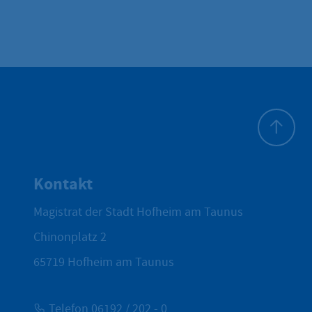
Zum Seite
Kontakt
Magistrat der Stadt Hofheim am Taunus
Chinonplatz 2
65719
Hofheim am Taunus
Telefon 06192 / 202 - 0