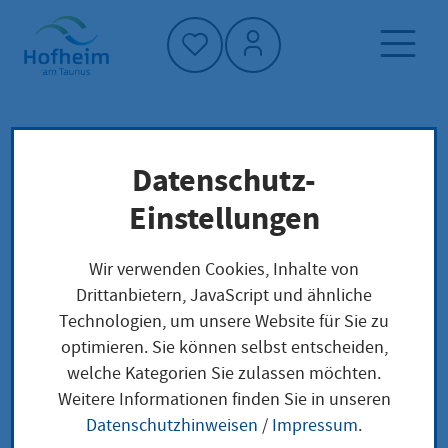
Startseite"
Datenschutz-
Startseite
Neuigkeiten und Ausschreibungen
Einstellungen
Aktuelles aus Hofheim
Aquarell-Landschaften und Cafészenen
Wir verwenden Cookies, Inhalte von
Drittanbietern, JavaScript und ähnliche
Technologien, um unsere Website für Sie zu
optimieren. Sie können selbst entscheiden,
Aquarell-
welche Kategorien Sie zulassen möchten.
Weitere Informationen finden Sie in unseren
Landschaften und
Datenschutzhinweisen
/
Impressum
.