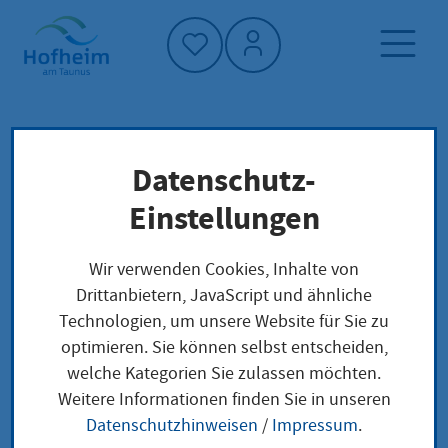
Startseite"
Datenschutz-
Startseite
Neuigkeiten und Ausschreibungen
Einstellungen
Aktuelles aus Hofheim
Altstadtfest 2026: Streetfood, Vespas und
Wir verwenden Cookies, Inhalte von
Oldtimer mit verkaufsoffenem Sonntag
Drittanbietern, JavaScript und ähnliche
Technologien, um unsere Website für Sie zu
optimieren. Sie können selbst entscheiden,
welche Kategorien Sie zulassen möchten.
Altstadtfest 2026:
Weitere Informationen finden Sie in unseren
Datenschutzhinweisen
/
Impressum
.
Streetfood, Vespas