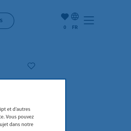
Nombre d'éléments mis en s
S
0
FR
Sélection de la langue: F
Amt
ipt et d’autres
heit
ite. Vous pouvez
sujet dans notre