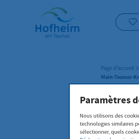
Accueil"
Page d'accueil
Main-Taunus-Kre
Paramètres d
Main
Nous utilisons des cookie
für 
technologies similaires p
sélectionner, quels cooki