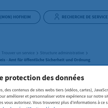
(MON) HOFHEIM
RECHERCHE DE SERVICE
Trouver un service
Structure administrative
is - Amt für öffentliche Sicherheit und Ordnung
e protection des données
-Taunus-Kreis - 
s, des contenus de sites webs tiers (vidéos, cartes), JavaScr
öffentliche Sicher
our améliorer et personnaliser votre expérience sur notre s
es vous autorisez. Vous trouverez plus d’informations à ce 