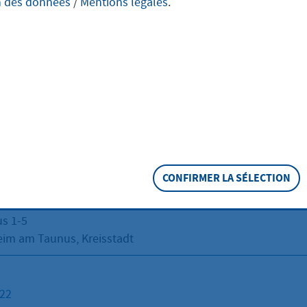
n des données
/
Mentions légales
.
 Ordnung
ift
CONFIRMER LA SÉLECTION
er Kreisstadt Hofheim am Taunus
-Kreis - Amt für öffentliche Sicherheit und Ordnung
s 1-5
im am Taunus, Kreisstadt
722