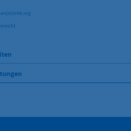
en(at)mtk.org
ersicht
iten
stungen