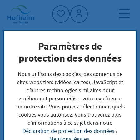
Accueil"
Paramètres de
Page d'accueil
Trouver un service
protection des données
Préoccupations locales
Deutsche Staatsangehörigkeit Feststellung des
Nous utilisons des cookies, des contenus de
Fortbestehens der deutschen
sites webs tiers (vidéos, cartes), JavaScript et
Staatsangehörigkeit für im Inland geborene
d’autres technologies similaires pour
Kinder im Rahmen der Optionspflicht
améliorer et personnaliser votre expérience
sur notre site. Vous pouvez sélectionner, quels
cookies vous autorisez. Vous trouverez plus
Deutsche
d’informations à ce sujet dans notre
Déclaration de protection des données
/
Staatsangehörigkeit
Mentions légales
.