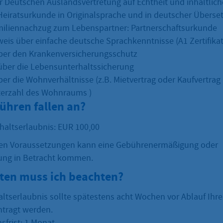
r Deutschen Auslandsvertretung auf Echtheit und inhaltliche
Heiratsurkunde in Originalsprache und in deutscher Überse
iliennachzug zum Lebenspartner: Partnerschaftsurkunde
weis über einfache deutsche Sprachkenntnisse (A1 Zertifikat
ber den Krankenversicherungsschutz
ber die Lebensunterhaltssicherung
er die Wohnverhältnisse (z.B. Mietvertrag oder Kaufvertrag
erzahl des Wohnraums )
ühren fallen an?
thaltserlaubnis: EUR 100,00
en Voraussetzungen kann eine Gebührenermäßigung oder
ung in Betracht kommen.
sten muss ich beachten?
altserlaubnis sollte spätestens acht Wochen vor Ablauf Ihre
tragt werden.
sfrist: 1 Monat