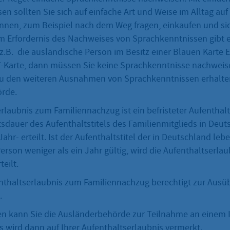
n sollten Sie sich auf einfache Art und Weise im Alltag au
nnen, zum Beispiel nach dem Weg fragen, einkaufen und sic
 Erfordernis des Nachweises von Sprachkenntnissen gibt 
z.B. die ausländische Person im Besitz einer Blauen Karte 
T-Karte, dann müssen Sie keine Sprachkenntnisse nachweis
u den weiteren Ausnahmen von Sprachkenntnissen erhalten 
örde.
rlaubnis zum Familiennachzug ist ein befristeter Aufenthalts
itsdauer des Aufenthaltstitels des Familienmitglieds in Deut
ahr- erteilt. Ist der Aufenthaltstitel der in Deutschland le
rson weniger als ein Jahr gültig, wird die Aufenthaltserlau
eilt.
fenthaltserlaubnis zum Familiennachzug berechtigt zur Ausü
.
 kann Sie die Ausländerbehörde zur Teilnahme an einem I
es wird dann auf Ihrer Aufenthaltserlaubnis vermerkt.