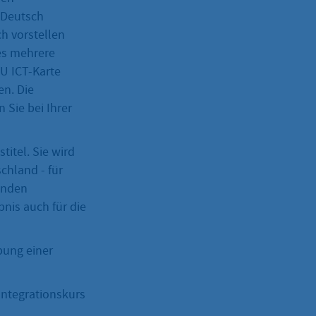
f Deutsch
h vorstellen
es mehrere
EU ICT-Karte
en. Die
Sie bei Ihrer
titel. Sie wird
schland - für
benden
bnis auch für die
bung einer
ntegrationskurs