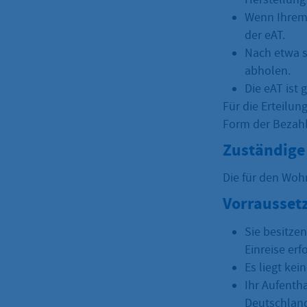
Wenn Ihrem 
der eAT.
Nach etwa s
abholen.
Die eAT ist
Für die Erteilun
Form der Bezahl
Zuständige 
Die für den Woh
Vorrausset
Sie besitze
Einreise er
Es liegt kei
Ihr Aufenth
Deutschlan