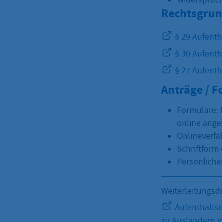
Rechtsgrun
§ 29 Aufenth
§ 30 Aufenth
§ 27 Aufenth
Anträge / 
Formulare: 
online ang
Onlineverfa
Schriftform 
Persönliches
Weiterleitungsd
Aufenthaltse
zu Ausländern i