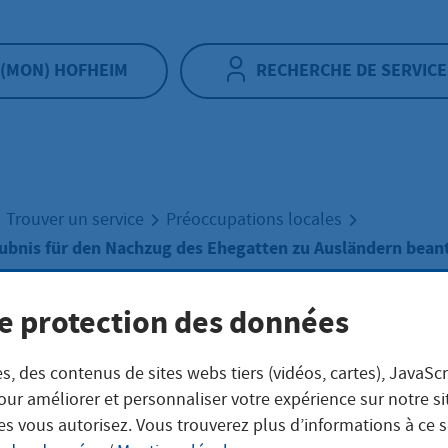
(MON) HOFHEIM
RECHERCHE DE SERVICE
Trouver un service
Préoccupations locales
aubnis für den Nachzug des Ehegatten zu Ausländern bean
e protection des données
nthaltserlaubnis 
s, des contenus de sites webs tiers (vidéos, cartes), JavaScr
Nachzug des
our améliorer et personnaliser votre expérience sur notre s
es vous autorisez. Vous trouverez plus d’informations à ce 