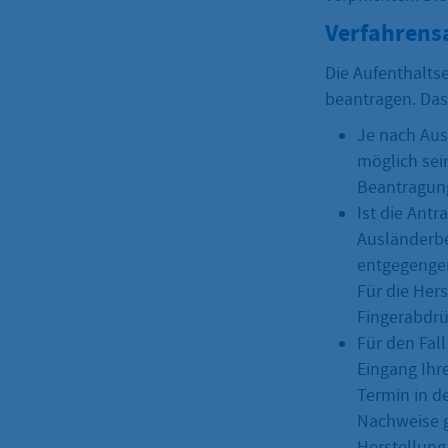
Verfahrens
Die Aufenthalts
beantragen. Das 
Je nach Aus
möglich sei
Beantragung
Ist die Antr
Ausländerbe
entgegengen
Für die Hers
Fingerabdr
Für den Fal
Eingang Ihr
Termin in d
Nachweise g
Herstellung