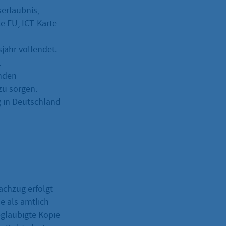
serlaubnis,
e EU, ICT-Karte
jahr vollendet.
.
enden
zu sorgen.
g in Deutschland
achzug erfolgt
e als amtlich
eglaubigte Kopie