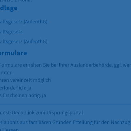
dlage
altsgesetz (AufenthG)
altsgesetz
altsgesetz (AufenthG)
Formulare
Formulare erhalten Sie bei Ihrer Ausländerbehörde, ggf. we
eboten
hren vereinzelt möglich
erforderlich: ja
 Erscheinen nötig: ja
ienst: Deep-Link zum Ursprungsportal
rlaubnis aus familiären Gründen Erteilung für den Nachzug
n Hessen