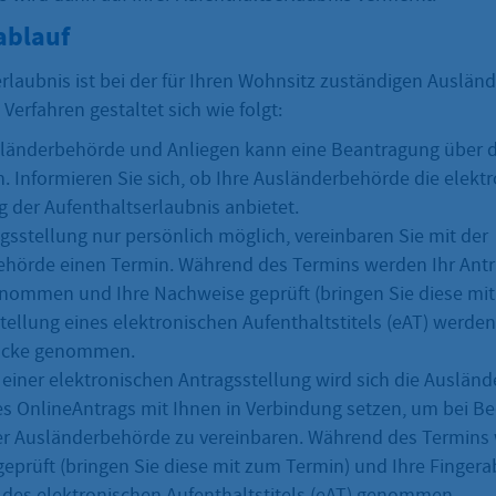
ablauf
erlaubnis ist bei der für Ihren Wohnsitz zuständigen Auslä
Verfahren gestaltet sich wie folgt:
länderbehörde und Anliegen kann eine Beantragung über d
n. Informieren Sie sich, ob Ihre Ausländerbehörde die elekt
 der Aufenthaltserlaubnis anbietet.
agsstellung nur persönlich möglich, vereinbaren Sie mit der
hörde einen Termin. Während des Termins werden Ihr Ant
ommen und Ihre Nachweise geprüft (bringen Sie diese mit
tellung eines elektronischen Aufenthaltstitels (eAT) werden
ücke genommen.
l einer elektronischen Antragsstellung wird sich die Auslä
es OnlineAntrags mit Ihnen in Verbindung setzen, um bei Be
er Ausländerbehörde zu vereinbaren. Während des Termins
eprüft (bringen Sie diese mit zum Termin) und Ihre Fingera
 des elektronischen Aufenthaltstitels (eAT) genommen.