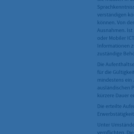
Sprachkenntnisse
verständigen kö
können. Von dem
Ausnahmen. Ist 
oder Mobiler IC
Informationen z
zuständige Beh
Die Aufenthaltse
für die Gültigke
mindestens ein J
ausländischen Pe
kürzere Dauer ert
Die erteilte Au
Erwerbstätigkeit
Unter Umständen
verpflichten. Di