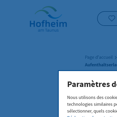
Accueil"
Page d'accueil
Aufenthaltserl
Paramètres d
Aufe
Nous utilisons des cookie
den 
technologies similaires p
sélectionner, quels cooki