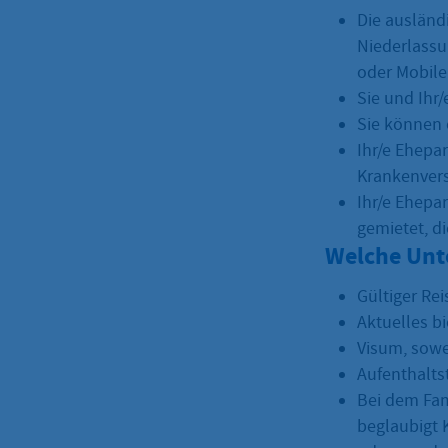
Die ausländ
Niederlassu
oder Mobiler
Sie und Ihr
Sie können 
Ihr/e Ehepa
Krankenversi
Ihr/e Ehepa
gemietet, di
Welche Unt
Gültiger Re
Aktuelles b
Visum, sowei
Aufenthalts
Bei dem Fam
beglaubigt 