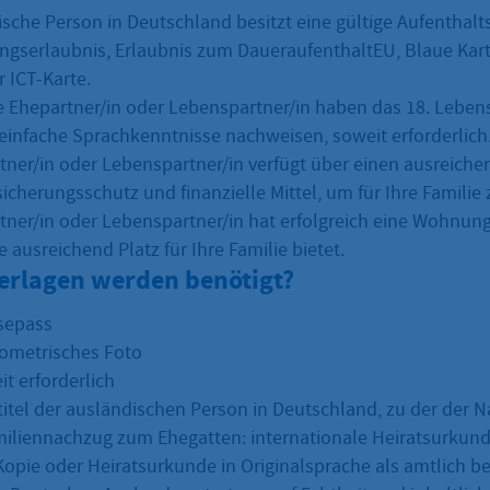
ische Person in Deutschland besitzt eine gültige Aufenthalt
ngserlaubnis, Erlaubnis zum DaueraufenthaltEU, Blaue Kart
 ICT-Karte.
/e Ehepartner/in oder Lebenspartner/in haben das 18. Lebens
einfache Sprachkenntnisse nachweisen, soweit erforderlich
rtner/in oder Lebenspartner/in verfügt über einen ausreich
cherungsschutz und finanzielle Mittel, um für Ihre Familie 
rtner/in oder Lebenspartner/in hat erfolgreich eine Wohnun
e ausreichend Platz für Ihre Familie bietet.
erlagen werden benötigt?
isepass
iometrisches Foto
t erforderlich
titel der ausländischen Person in Deutschland, zu der der N
iliennachzug zum Ehegatten: internationale Heiratsurkund
Kopie oder Heiratsurkunde in Originalsprache als amtlich b