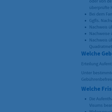
oder von de
überprüfte 
Bei dem Fam
Ggfls. Nach
Nachweis ü
Nachweise ü
Nachweis üb
Quadratmet
Welche Geb
Erteilung Aufen
Unter bestimmt
Gebührenbefrei
Welche Fri
Die Aufenth
Visums bean
Widerspruch