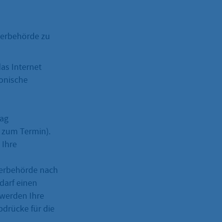
nderbehörde zu
as Internet
ronische
rag
 zum Termin).
 Ihre
nderbehörde nach
darf einen
 werden Ihre
bdrücke für die