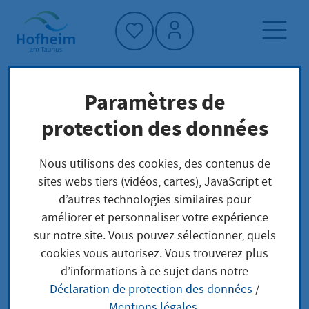
Accueil"
Paramètres de
Page d'accueil
Trouver un service
protection des données
Préoccupations locales
Aufenthaltserlaubnis zum Zweck der
Nous utilisons des cookies, des contenus de
Erwerbstätigkeit Verlängerung zur
sites webs tiers (vidéos, cartes), JavaScript et
Arbeitsplatzsuche nach schulischer oder
d’autres technologies similaires pour
betrieblicher Berufsausbildung
améliorer et personnaliser votre expérience
sur notre site. Vous pouvez sélectionner, quels
cookies vous autorisez. Vous trouverez plus
Aufenthaltserlaubnis
d’informations à ce sujet dans notre
Déclaration de protection des données
/
zum Zweck der
Mentions légales
.