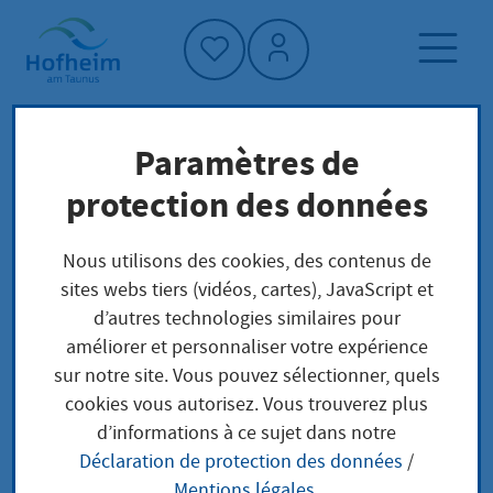
Accueil"
Paramètres de
Page d'accueil
Trouver un service
protection des données
Préoccupations locales
Aufenthaltserlaubnis zum Zweck der
Nous utilisons des cookies, des contenus de
Erwerbstätigkeit Verlängerung zum Zwecke
sites webs tiers (vidéos, cartes), JavaScript et
der Beschäftigung bei ausgeprägten
d’autres technologies similaires pour
berufspraktischen Kenntnissen
améliorer et personnaliser votre expérience
sur notre site. Vous pouvez sélectionner, quels
cookies vous autorisez. Vous trouverez plus
Aufenthaltserlaubnis
d’informations à ce sujet dans notre
Déclaration de protection des données
/
zum Zweck der
Mentions légales
.