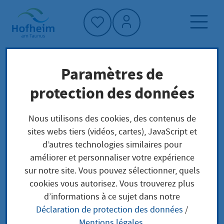
Accueil"
Paramètres de
Page d'accueil
Trouver un service
protection des données
Préoccupations locales
Verlängerung der Aufenthaltserlaubnis für den
Nous utilisons des cookies, des contenus de
Familiennachzug eines ausländischen Kindes
sites webs tiers (vidéos, cartes), JavaScript et
zu einem deutschen Elternteil beantragen
d’autres technologies similaires pour
améliorer et personnaliser votre expérience
sur notre site. Vous pouvez sélectionner, quels
Verlängerung der
cookies vous autorisez. Vous trouverez plus
d’informations à ce sujet dans notre
Aufenthaltserlaubnis
Déclaration de protection des données
/
Mentions légales
.