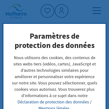
Accueil"
Paramètres de
Page d'accueil
Trouver un service
protection des données
Préoccupations locales
Aufenthaltserlaubnis für den Nachzug eines
Nous utilisons des cookies, des contenus de
ausländischen Kindes zu einem deutschen
sites webs tiers (vidéos, cartes), JavaScript et
Elternteil beantragen
d’autres technologies similaires pour
améliorer et personnaliser votre expérience
sur notre site. Vous pouvez sélectionner, quels
Aufenthaltserlaubnis
cookies vous autorisez. Vous trouverez plus
d’informations à ce sujet dans notre
für den Nachzug eines
Déclaration de protection des données
/
Mentions légales
.