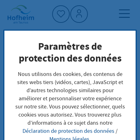
Accueil"
Paramètres de
Page d'accueil
Trouver un service
protection des données
Préoccupations locales
Niederlassungserlaubnis für Inhaber einer
Nous utilisons des cookies, des contenus de
Blauen Karte EU beantragen
sites webs tiers (vidéos, cartes), JavaScript et
d’autres technologies similaires pour
améliorer et personnaliser votre expérience
Niederlassungserlaub
sur notre site. Vous pouvez sélectionner, quels
cookies vous autorisez. Vous trouverez plus
nis für Inhaber einer
d’informations à ce sujet dans notre
Déclaration de protection des données
/
Blauen Karte EU
Mentions légales
.