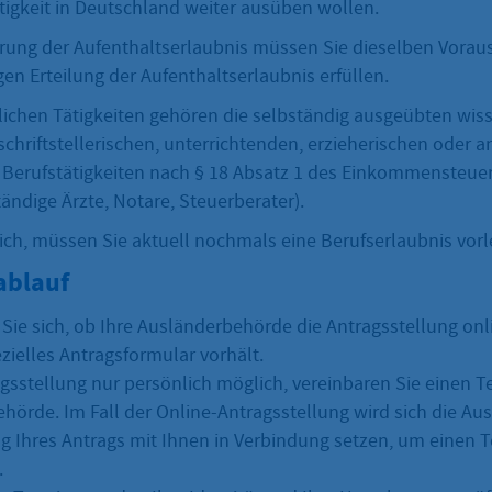
ätigkeit in Deutschland weiter ausüben wollen.
erung der Aufenthaltserlaubnis müssen Sie dieselben Vora
gen Erteilung der Aufenthaltserlaubnis erfüllen.
flichen Tätigkeiten gehören die selbständig ausgeübten wis
schriftstellerischen, unterrichtenden, erzieherischen oder 
 Berufstätigkeiten nach § 18 Absatz 1 des Einkommensteue
tändige Ärzte, Notare, Steuerberater).
lich, müssen Sie aktuell nochmals eine Berufserlaubnis vorl
ablauf
 Sie sich, ob Ihre Ausländerbehörde die Antragsstellung onl
zielles Antragsformular vorhält.
agsstellung nur persönlich möglich, vereinbaren Sie einen T
hörde. Im Fall der Online-Antragsstellung wird sich die A
g Ihres Antrags mit Ihnen in Verbindung setzen, um einen 
.