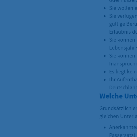
oder Passers
Sie wollen e
Sie verfügen
gültige Ber
Erlaubnis du
Sie können 
Lebensjahr 
Sie können 
Inanspruchn
Es liegt kei
Ihr Aufenth
Deutschlan
Welche Unt
Grundsätzlich er
gleichen Unterla
Anerkanntes
Passersatz)