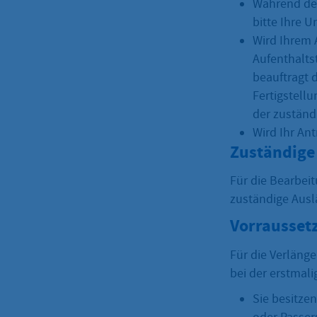
Während des
bitte Ihre U
Wird Ihrem 
Aufenthalts
beauftragt 
Fertigstell
der zuständ
Wird Ihr An
Zuständige 
Für die Bearbeit
zuständige Ausl
Vorrausset
Für die Verläng
bei der erstmali
Sie besitze