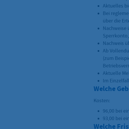
Aktuelles b
Bei regleme
über die Ert
Nachweise ü
Sperrkonto,
Nachweis ü
Ab Vollendu
(zum Beispi
Betriebsve
Aktuelle Me
Im Einzelfa
Welche Geb
Kosten:
96,00 bei e
93,00 bei e
Welche Fri