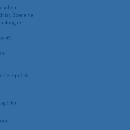
 ausüben.
h ist, über eine
teilung der
as 45.
hne
Bundesrepublik
lage der
 oder