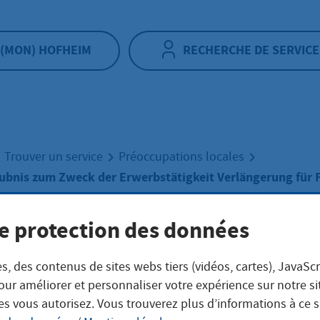
(MON) HOFHEIM
RECHERCHE DE SERVICE
Trouver un service
Préoccupations locales
ubnis zum Zweck der Erwerbstätigkeit Verlängerung für F
e protection des données
nthaltserlaubnis
s, des contenus de sites webs tiers (vidéos, cartes), JavaScr
k der
our améliorer et personnaliser votre expérience sur notre s
es vous autorisez. Vous trouverez plus d’informations à ce 