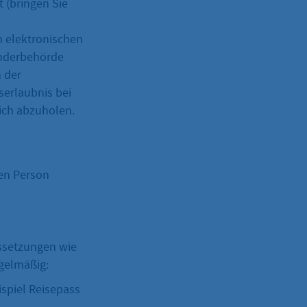
 (bringen Sie
n elektronischen
änderbehörde
h der
serlaubnis bei
lich abzuholen.
den Person
ussetzungen wie
egelmäßig:
spiel Reisepass