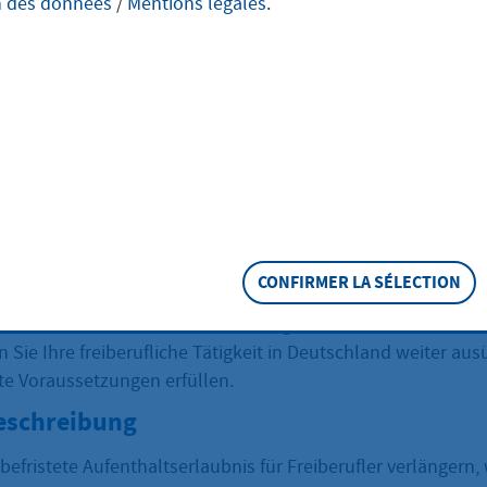
n des données
/
Mentions légales
.
rbstätigkeit
ängerung für
berufler
CONFIRMER LA SÉLECTION
Aufenthaltserlaubnis zur Ausübung einer freiberuflichen Tät
 Sie Ihre freiberufliche Tätigkeit in Deutschland weiter a
te Voraussetzungen erfüllen.
eschreibung
befristete Aufenthaltserlaubnis für Freiberufler verlängern,