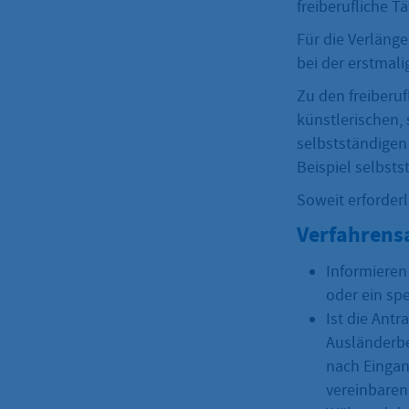
freiberufliche T
Für die Verläng
bei der erstmali
Zu den freiberu
künstlerischen, 
selbstständigen
Beispiel selbsts
Soweit erforder
Verfahrens
Informieren
oder ein spe
Ist die Antr
Ausländerbe
nach Eingan
vereinbaren