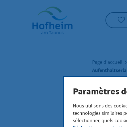
Accueil"
Page d'accueil
Aufenthaltserla
Paramètres d
Aufe
Nous utilisons des cookie
Zwec
technologies similaires p
sélectionner, quels cooki