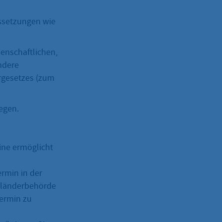
ussetzungen wie
senschaftlichen,
andere
rgesetzes (zum
egen.
ine ermöglicht
ermin in der
usländerbehörde
Termin zu