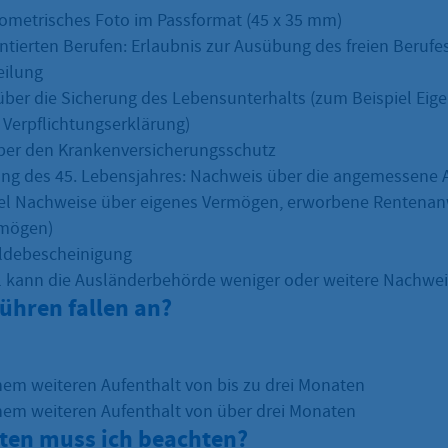
iometrisches Foto im Passformat (45 x 35 mm)
ntierten Berufen: Erlaubnis zur Ausübung des freien Berufe
eilung
ber die Sicherung des Lebensunterhalts (zum Beispiel Eige
 Verpflichtungserklärung)
ber den Krankenversicherungsschutz
ng des 45. Lebensjahres: Nachweis über die angemessene A
el Nachweise über eigenes Vermögen, erworbene Rentenan
rmögen)
ldebescheinigung
ll kann die Ausländerbehörde weniger oder weitere Nachwei
ühren fallen an?
inem weiteren Aufenthalt von bis zu drei Monaten
inem weiteren Aufenthalt von über drei Monaten
sten muss ich beachten?