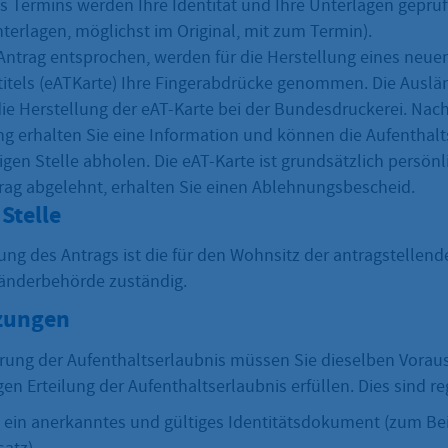
 Termins werden Ihre Identität und Ihre Unterlagen geprüft
nterlagen, möglichst im Original, mit zum Termin).
Antrag entsprochen, werden für die Herstellung eines neue
titels (eATKarte) Ihre Fingerabdrücke genommen. Die Ausl
die Herstellung der eAT-Karte bei der Bundesdruckerei. Nac
ung erhalten Sie eine Information und können die Aufenthalt
igen Stelle abholen. Die eAT-Karte ist grundsätzlich persön
trag abgelehnt, erhalten Sie einen Ablehnungsbescheid.
Stelle
ung des Antrags ist die für den Wohnsitz der antragstellen
änderbehörde zuständig.
zungen
erung der Aufenthaltserlaubnis müssen Sie dieselben Vora
gen Erteilung der Aufenthaltserlaubnis erfüllen. Dies sind r
n ein anerkanntes und gültiges Identitätsdokument (zum Bei