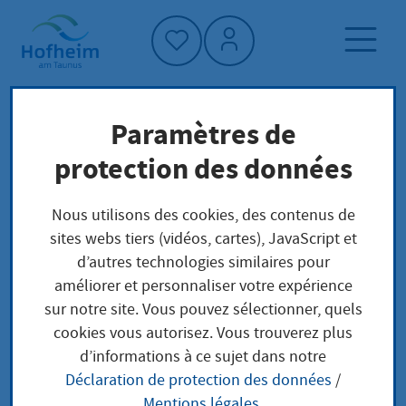
Accueil"
Paramètres de
Page d'accueil
Trouver un service
protection des données
Préoccupations locales
Aufenthaltserlaubnis zum Zweck der
Nous utilisons des cookies, des contenus de
Ausbildung beantragen
sites webs tiers (vidéos, cartes), JavaScript et
d’autres technologies similaires pour
améliorer et personnaliser votre expérience
Aufenthaltserlaubnis
sur notre site. Vous pouvez sélectionner, quels
cookies vous autorisez. Vous trouverez plus
zum Zweck der
d’informations à ce sujet dans notre
Déclaration de protection des données
/
Ausbildung
Mentions légales
.