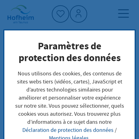
Accueil"
Paramètres de
Page d'accueil
Trouver un service
protection des données
Préoccupations locales
Aufenthaltserlaubnis für Kinder, die in
Nous utilisons des cookies, des contenus de
Deutschland geboren wurden, beantragen
sites webs tiers (vidéos, cartes), JavaScript et
d’autres technologies similaires pour
améliorer et personnaliser votre expérience
Aufenthaltserlaubnis
sur notre site. Vous pouvez sélectionner, quels
cookies vous autorisez. Vous trouverez plus
für Kinder, die in
d’informations à ce sujet dans notre
Déclaration de protection des données
/
Deutschland geboren
Mentions légales
.