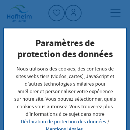
Accueil"
Paramètres de
Page d'accueil
Trouver un service
protection des données
Préoccupations locales
Beantragen einer Verlängerung der
Nous utilisons des cookies, des contenus de
Aufenthaltserlaubnis aus dringenden
sites webs tiers (vidéos, cartes), JavaScript et
humanitären oder persönlichen Gründen
d’autres technologies similaires pour
améliorer et personnaliser votre expérience
sur notre site. Vous pouvez sélectionner, quels
Beantragen einer
cookies vous autorisez. Vous trouverez plus
d’informations à ce sujet dans notre
Verlängerung der
Déclaration de protection des données
/
Mentions légales
.