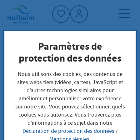
Accueil"
Paramètres de
Page d'accueil
Trouver un service
protection des données
Préoccupations locales
Aufenthaltserlaubnis zur Arbeitsplatzsuche
Nous utilisons des cookies, des contenus de
nach Abschluss einer Forschungstätigkeit
sites webs tiers (vidéos, cartes), JavaScript et
beantragen
d’autres technologies similaires pour
améliorer et personnaliser votre expérience
sur notre site. Vous pouvez sélectionner, quels
Aufenthaltserlaubnis
cookies vous autorisez. Vous trouverez plus
d’informations à ce sujet dans notre
zur Arbeitsplatzsuche
Déclaration de protection des données
/
Mentions légales
.