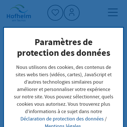
Accueil"
Paramètres de
Page d'accueil
Trouver un service
protection des données
Préoccupations locales
Verlängerung der Ausbildungsduldung
Nous utilisons des cookies, des contenus de
beantragen
sites webs tiers (vidéos, cartes), JavaScript et
d’autres technologies similaires pour
améliorer et personnaliser votre expérience
Verlängerung der
sur notre site. Vous pouvez sélectionner, quels
cookies vous autorisez. Vous trouverez plus
Ausbildungsduldung
d’informations à ce sujet dans notre
Déclaration de protection des données
/
beantragen
Mentions légales
.