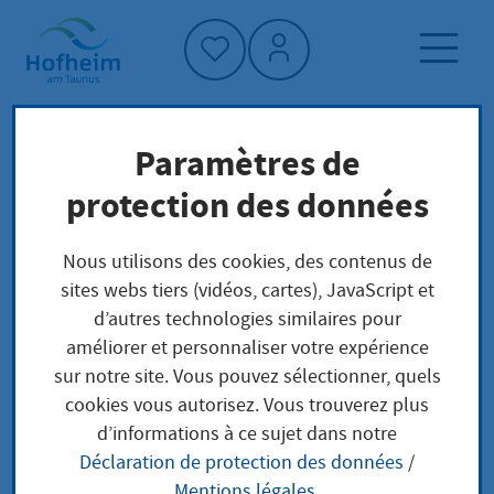
Accueil"
Paramètres de
Page d'accueil
Trouver un service
protection des données
Préoccupations locales
Deutsche Staatsangehörigkeit Feststellung des
Nous utilisons des cookies, des contenus de
Bestehens auf Antrag
sites webs tiers (vidéos, cartes), JavaScript et
d’autres technologies similaires pour
améliorer et personnaliser votre expérience
Deutsche
sur notre site. Vous pouvez sélectionner, quels
cookies vous autorisez. Vous trouverez plus
Staatsangehörigkeit
d’informations à ce sujet dans notre
Déclaration de protection des données
/
Feststellung des
Mentions légales
.