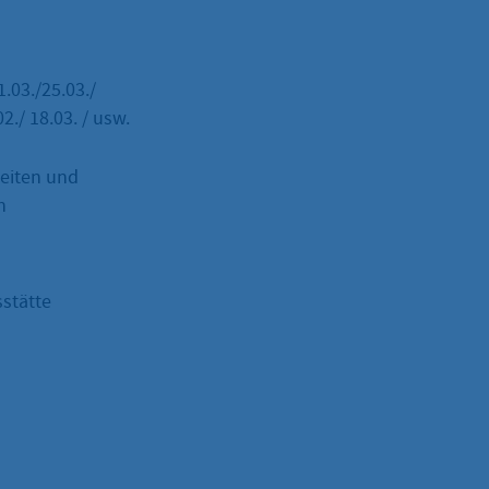
.03./25.03./
2./ 18.03. / usw.
keiten und
n
stätte