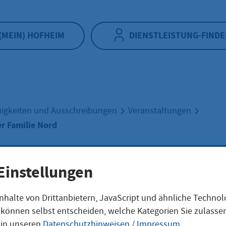
(MEIN) HOFHEIM
DIENSTLEISTUNG-FINDE
igkeiten und Ausschreibungen
Veranstaltungen
r Familie Nord
Einstellungen
enessen der Fam
nhalte von Drittanbietern, JavaScript und ähnliche Techno
ie können selbst entscheiden, welche Kategorien Sie zulass
 in unseren
Datenschutzhinweisen
/
Impressum
.