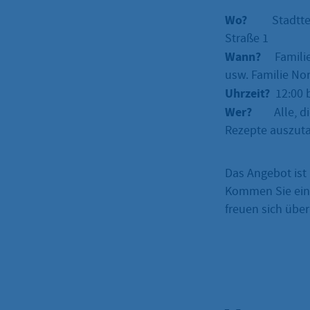
Wo?
Stadtte
Straße 1
Wann?
Familie
usw. Familie Nor
Uhrzeit?
12:00 b
Wer?
Alle, 
Rezepte auszut
Das Angebot ist 
Kommen Sie einf
freuen sich übe