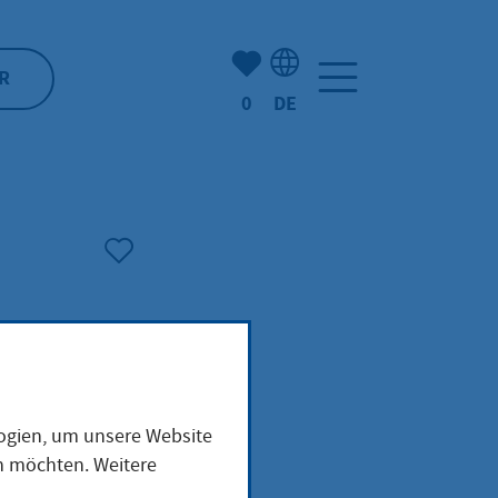
Anzahl der gemerkten Artike
R
0
DE
Sprachauswahl: Deutsch
ilie
logien, um unsere Website
en möchten. Weitere