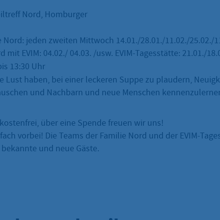
iltreff Nord, Homburger
 Nord: jeden zweiten Mittwoch 14.01./28.01./11.02./25.02./11
d mit EVIM: 04.02./ 04.03. /usw. EVIM-Tagesstätte: 21.01./18.0
is 13:30 Uhr
die Lust haben, bei einer leckeren Suppe zu plaudern, Neuig
auschen und Nachbarn und neue Menschen kennenzulerne
kostenfrei, über eine Spende freuen wir uns!
ach vorbei! Die Teams der Familie Nord und der EVIM-Tages
r bekannte und neue Gäste.