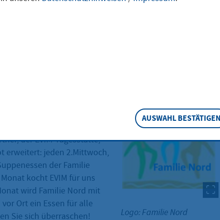
d
i 2026
|
ab 12:00 Uhr
|
Stadtteiltreff Nord
 dass das Suppenessen nun
lich angeboten werden kann.
AUSWAHL BESTÄTIGE
gjährigen
tner, der EVIM-Tagesstätte,
 erweitert: jeden 2.Mittwoch,
 Suppenessen der Familie
 Monat kocht EVIM für uns
onat wird Familie Nord mit
or Ort ein Essen für alle
Logo: Familie Nord
en Sie sich überraschen!