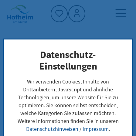
Startseite"
Datenschutz-
Startseite
Klimaschutz und Umwelt
Mitmachen und Gestalten
Einstellungen
Mitmachen und
Wir verwenden Cookies, Inhalte von
Drittanbietern, JavaScript und ähnliche
Gestalten
Technologien, um unsere Website für Sie zu
optimieren. Sie können selbst entscheiden,
welche Kategorien Sie zulassen möchten.
Projekte, Aktionen und
Weitere Informationen finden Sie in unseren
Datenschutzhinweisen
/
Impressum
.
Engagement in Hofheim