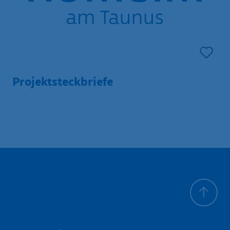
Projektsteckbriefe
Zum Seite