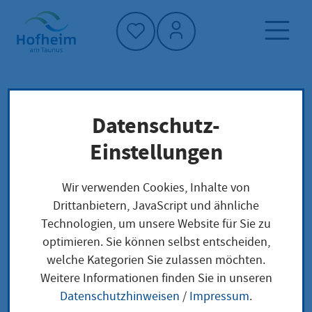
Startseite"
Datenschutz-
Startseite
Klimaschutz und Umwelt
Klima im Alltag
Energie und Wohnen
Einstellungen
Wärmepumpe
Wir verwenden Cookies, Inhalte von
Drittanbietern, JavaScript und ähnliche
Wärmepumpe
Technologien, um unsere Website für Sie zu
optimieren. Sie können selbst entscheiden,
welche Kategorien Sie zulassen möchten.
Heizen ohne Öl und Gas
Weitere Informationen finden Sie in unseren
Datenschutzhinweisen
/
Impressum
.
Mit einer Wärmepumpe holen Sie Wärme aus Luft,