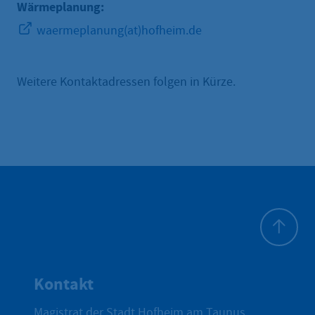
Wärmeplanung:
waermeplanung(at)hofheim.de
Weitere Kontaktadressen folgen in Kürze.
Zum Seite
Kontakt
Magistrat der Stadt Hofheim am Taunus