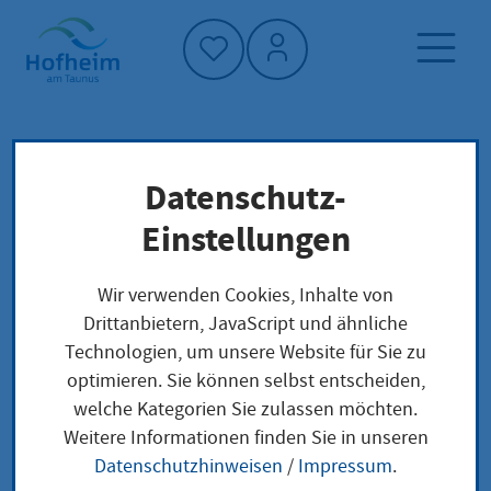
Startseite"
Datenschutz-
Startseite
Klimaschutz und Umwelt
Nachhaltigkeit und Konsum
Klima im Alltag
Einstellungen
Wir verwenden Cookies, Inhalte von
Nachhaltigkeit und
Drittanbietern, JavaScript und ähnliche
Technologien, um unsere Website für Sie zu
Konsum
optimieren. Sie können selbst entscheiden,
welche Kategorien Sie zulassen möchten.
Weitere Informationen finden Sie in unseren
Bewusst konsumieren in
Datenschutzhinweisen
/
Impressum
.