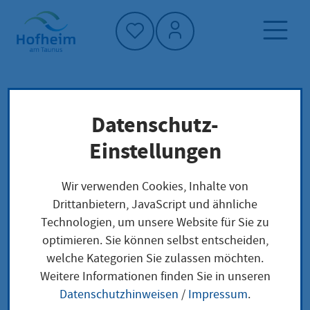
Startseite"
Datenschutz-
Startseite
Klimaschutz und Umwelt
Biodiversität
Umwelt und Klimaresilienz
Einstellungen
Wir verwenden Cookies, Inhalte von
Biodiversität
Drittanbietern, JavaScript und ähnliche
Technologien, um unsere Website für Sie zu
optimieren. Sie können selbst entscheiden,
Artenvielfalt erhalten,
welche Kategorien Sie zulassen möchten.
Lebensräume stärken
Weitere Informationen finden Sie in unseren
Datenschutzhinweisen
/
Impressum
.
Gärten, Wiesen, Parks und Wälder bieten wertvollen