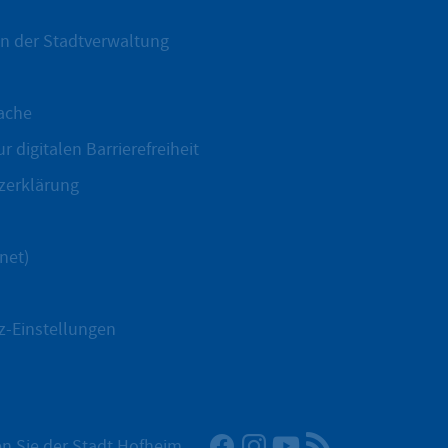
n der Stadtverwaltung
ache
r digitalen Barrierefreiheit
zerklärung
net)
z-Einstellungen
Facebook
Instagram
YouTube
RSS-Newsfeed
n Sie der Stadt Hofheim