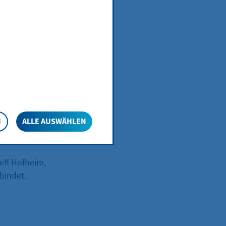
t!
ihr
leben,
N
ALLE AUSWÄHLEN
eff Hofheim,
bindet.