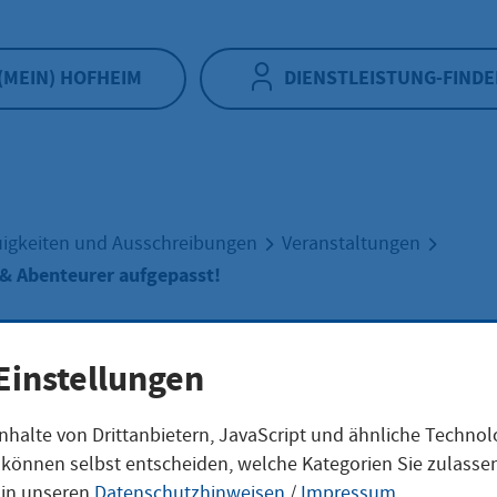
(MEIN) HOFHEIM
DIENSTLEISTUNG-FINDE
igkeiten und Ausschreibungen
Veranstaltungen
 & Abenteurer aufgepasst!
Einstellungen
le-Freunde &
nhalte von Drittanbietern, JavaScript und ähnliche Techno
ie können selbst entscheiden, welche Kategorien Sie zulass
 in unseren
Datenschutzhinweisen
/
Impressum
.