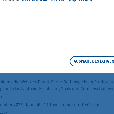
teurer aufgepass
2026
|
ab 19:00 Uhr
|
Stadtteiltreff Nord
t, in fantastische Welten einzutauchen? Wollt 
it netten Leuten spannende Geschichten er
tsel lösen und epische Abenteuer bestreiten?
AUSWAHL BESTÄTIGE
it uns die Welt des Pen-&-Paper-Rollenspiels im Stadtteiltr
ebot, das Fantasie, Kreativität, Spaß und Gemeinschaft ver
s?
ember 2025, dann alle 14 Tage, immer um 19:00 Uhr.