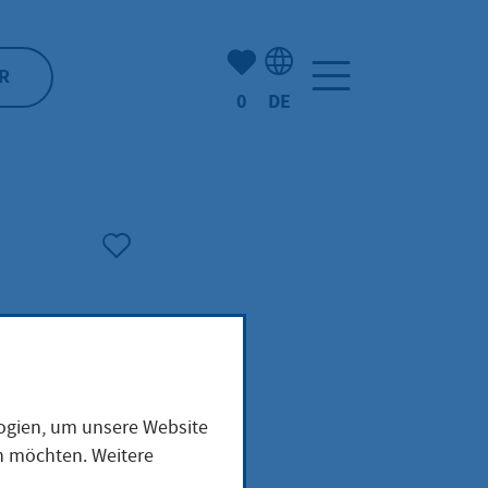
Anzahl der gemerkten Artike
R
0
DE
Sprachauswahl: Deutsch
logien, um unsere Website
en möchten. Weitere