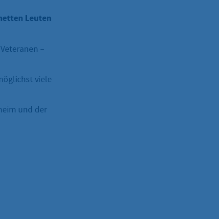
netten Leuten
-Veteranen –
öglichst viele
fheim und der