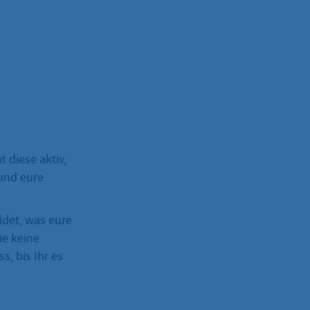
 diese aktiv,
 und eure
idet, was eure
ie keine
, bis Ihr es