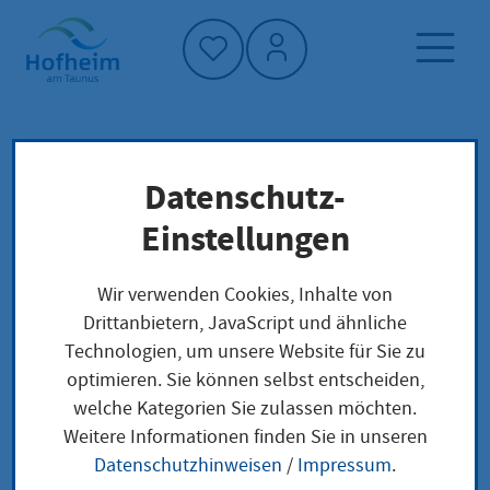
Startseite"
Datenschutz-
Startseite
Neuigkeiten und Ausschreibungen
Einstellungen
Veranstaltungen
Einkaufsfahrt der Familie Marxheim
Wir verwenden Cookies, Inhalte von
Drittanbietern, JavaScript und ähnliche
Technologien, um unsere Website für Sie zu
optimieren. Sie können selbst entscheiden,
welche Kategorien Sie zulassen möchten.
Einkaufsfahrt der
Weitere Informationen finden Sie in unseren
Datenschutzhinweisen
/
Impressum
.
Familie Marxheim