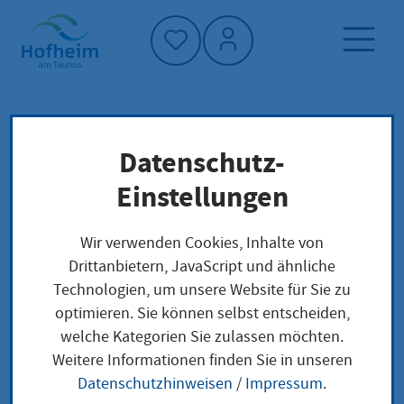
Startseite"
Datenschutz-
Startseite
Neuigkeiten und Ausschreibungen
Einstellungen
Ausländerbeirat
Veranstaltungen
Wir verwenden Cookies, Inhalte von
Drittanbietern, JavaScript und ähnliche
Technologien, um unsere Website für Sie zu
optimieren. Sie können selbst entscheiden,
Ausländerbeirat
welche Kategorien Sie zulassen möchten.
Weitere Informationen finden Sie in unseren
Montag, 13.
|
ab
|
Rathausanbau, Raum
Datenschutzhinweisen
/
Impressum
.