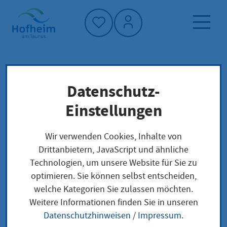
Startseite"
Datenschutz-
Startseite
Neuigkeiten und Ausschreibungen
Einstellungen
Wochenmarkt
Veranstaltungen
Wir verwenden Cookies, Inhalte von
Drittanbietern, JavaScript und ähnliche
Technologien, um unsere Website für Sie zu
optimieren. Sie können selbst entscheiden,
Wochenmarkt
welche Kategorien Sie zulassen möchten.
Weitere Informationen finden Sie in unseren
Samstag, 16. Mai
|
ab 07:00
|
Platz Am
Datenschutzhinweisen
/
Impressum
.