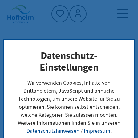
Startseite"
Datenschutz-
Startseite
Neuigkeiten und Ausschreibungen
Einstellungen
Veranstaltungen
Einkaufsfahrt der Familie Marxheim
Wir verwenden Cookies, Inhalte von
Drittanbietern, JavaScript und ähnliche
Technologien, um unsere Website für Sie zu
optimieren. Sie können selbst entscheiden,
welche Kategorien Sie zulassen möchten.
Einkaufsfahrt der
Weitere Informationen finden Sie in unseren
Datenschutzhinweisen
/
Impressum
.
Familie Marxheim