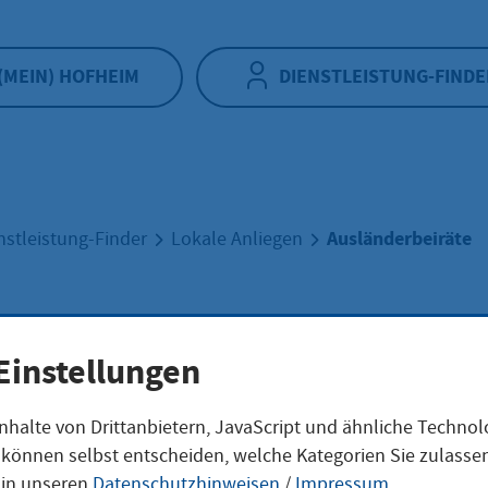
(MEIN) HOFHEIM
DIENSTLEISTUNG-FINDE
Ausländerbeiräte
nstleistung-Finder
Lokale Anliegen
änderbeiräte
Einstellungen
nhalte von Drittanbietern, JavaScript und ähnliche Techno
ie können selbst entscheiden, welche Kategorien Sie zulass
eschreibung
 in unseren
Datenschutzhinweisen
/
Impressum
.