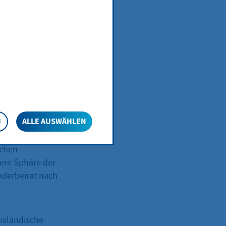
HGO) unter den
ung (HKO) unter
len Organe in
he Bevölkerung
eser
ater der
N
ALLE AUSWÄHLEN
rtreter im
und der
schen
nere Sphäre der
derbeirat nach
usländische