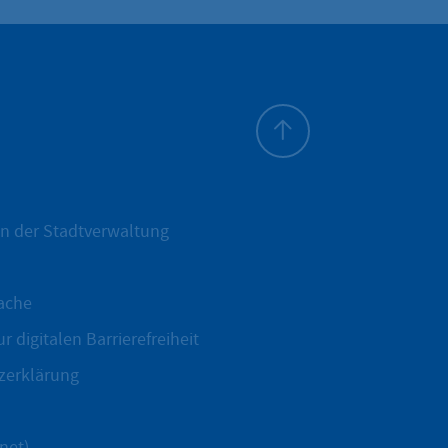
Zum Seitenanfang
n der Stadtverwaltung
ache
r digitalen Barrierefreiheit
zerklärung
net)