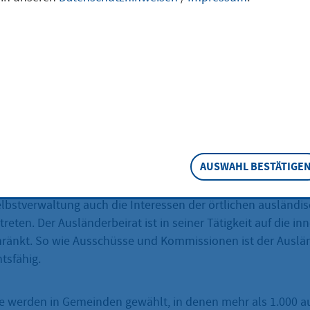
iräte in Hessen sind in der Hessischen Gemeindeordnung (
s freiwillige Gremien auch in der Hessischen Landkreisordn
d wertvolle Aufgabe des Ausländerbeirats ist, die kommuna
lungen zu beraten, die in besonderer Weise die ausländisc
reffen. Bei der Beratung hat er sich von den Interessen di
ppe leiten zu lassen. Somit ist der Ausländerbeirat ein Ber
AUSWAHL BESTÄTIGE
ien. Diese Unterstützung ist geboten, da die Gemeindeve
ntscheidungsbefugnis unter den Maßgaben des Wahlrechts 
stverwaltung auch die Interessen der örtlichen ausländi
reten. Der Ausländerbeirat ist in seiner Tätigkeit auf die in
änkt. So wie Ausschüsse und Kommissionen ist der Auslän
tsfähig.
e werden in Gemeinden gewählt, in denen mehr als 1.000 a