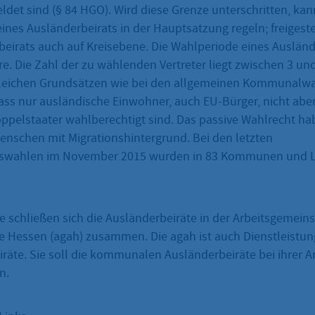
det sind (§ 84 HGO). Wird diese Grenze unterschritten, ka
eines Ausländerbeirats in der Hauptsatzung regeln; freigestel
beirats auch auf Kreisebene. Die Wahlperiode eines Ausländ
re. Die Zahl der zu wählenden Vertreter liegt zwischen 3 un
gleichen Grundsätzen wie bei den allgemeinen Kommunalwa
ass nur ausländische Einwohner, auch EU-Bürger, nicht abe
ppelstaater wahlberechtigt sind. Das passive Wahlrecht h
enschen mit Migrationshintergrund. Bei den letzten
tswahlen im November 2015 wurden in 83 Kommunen und 
 schließen sich die Ausländerbeiräte in der Arbeitsgemeins
e Hessen (agah) zusammen. Die agah ist auch Dienstleistung
räte. Sie soll die kommunalen Ausländerbeiräte bei ihrer A
n.