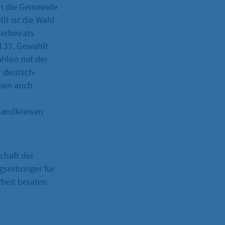
nn die Gemeinde
lt ist die Wahl
erbeirats
d 37. Gewählt
hlen mit der
r deutsch-
aben auch
Landkreisen
chaft der
serbringer für
rbeit beraten