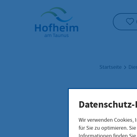
Startseite"
Startseite
Die
Ausl
Datenschutz-
Wir verwenden Cookies, I
für Sie zu optimieren. S
Leistungsb
Informationen finden Sie