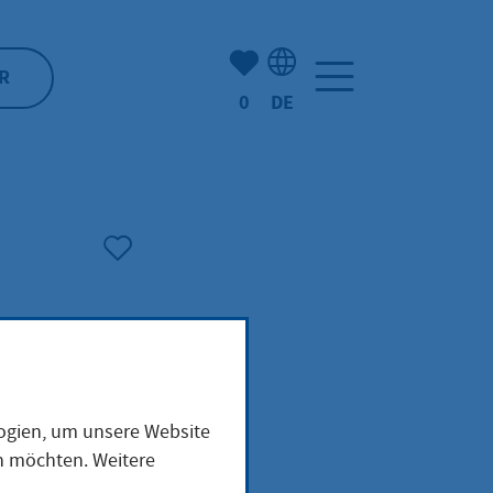
Anzahl der gemerkten Artike
R
0
DE
Sprachauswahl: Deutsch
logien, um unsere Website
en möchten. Weitere