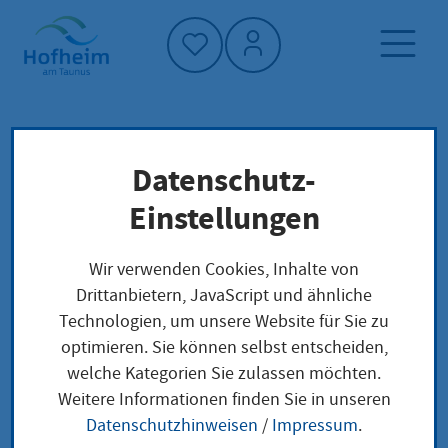
Startseite"
Datenschutz-
Startseite
Neuigkeiten und Ausschreibungen
Einstellungen
Aktuelles aus Hofheim
Kostenloser Ofenführerschein für
Wir verwenden Cookies, Inhalte von
Hofheimerinnen und Hofheimer
Drittanbietern, JavaScript und ähnliche
Technologien, um unsere Website für Sie zu
optimieren. Sie können selbst entscheiden,
welche Kategorien Sie zulassen möchten.
Kostenloser
Weitere Informationen finden Sie in unseren
Datenschutzhinweisen
/
Impressum
.
Ofenführerschein für