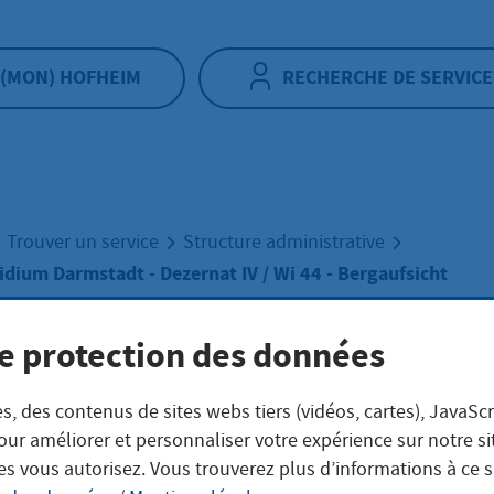
(MON) HOFHEIM
RECHERCHE DE SERVICE
Trouver un service
Structure administrative
dium Darmstadt - Dezernat IV / Wi 44 - Bergaufsicht
e protection des données
erungspräsidium
s, des contenus de sites webs tiers (vidéos, cartes), JavaScr
stadt - Dezernat 
our améliorer et personnaliser votre expérience sur notre s
es vous autorisez. Vous trouverez plus d’informations à ce 