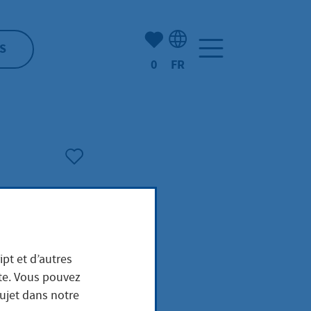
Nombre d'éléments mis en s
S
0
FR
Sélection de la langue: F
ipt et d’autres
IV /
ite. Vous pouvez
sujet dans notre