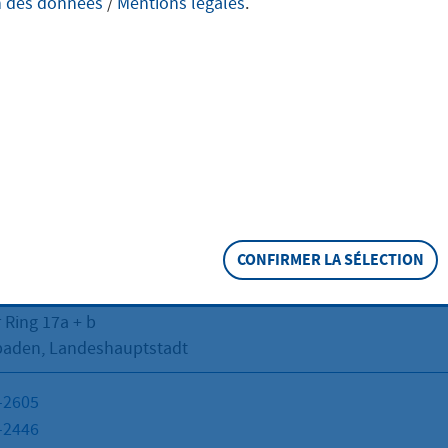
n des données
/
Mentions légales
.
4 - Bergaufsicht
ift
CONFIRMER LA SÉLECTION
er Kreisstadt Hofheim am Taunus
räsidium Darmstadt - Dezernat IV / Wi 44 - Bergaufsicht
 Ring 17a + b
baden, Landeshauptstadt
-2605
-2446