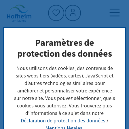
Accueil"
Paramètres de
Page d'accueil
Trouver un service
protection des données
Préoccupations locales
Genehmigung im vereinfachten Verfahren für
Nous utilisons des cookies, des contenus de
eine Anlage nach BImSchG beantragen
sites webs tiers (vidéos, cartes), JavaScript et
d’autres technologies similaires pour
améliorer et personnaliser votre expérience
Genehmigung im
sur notre site. Vous pouvez sélectionner, quels
cookies vous autorisez. Vous trouverez plus
vereinfachten
d’informations à ce sujet dans notre
Déclaration de protection des données
/
Verfahren für eine
Mentions légales
.