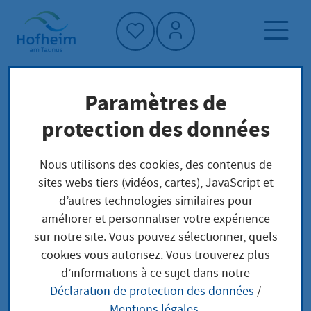
Accueil"
Paramètres de
Page d'accueil
Trouver un service
protection des données
Préoccupations locales
Verlängerung eines Hauptbetriebsplans für
Nous utilisons des cookies, des contenus de
Bergbau beantragen
sites webs tiers (vidéos, cartes), JavaScript et
d’autres technologies similaires pour
améliorer et personnaliser votre expérience
Verlängerung eines
sur notre site. Vous pouvez sélectionner, quels
cookies vous autorisez. Vous trouverez plus
Hauptbetriebsplans
d’informations à ce sujet dans notre
Déclaration de protection des données
/
für Bergbau
Mentions légales
.