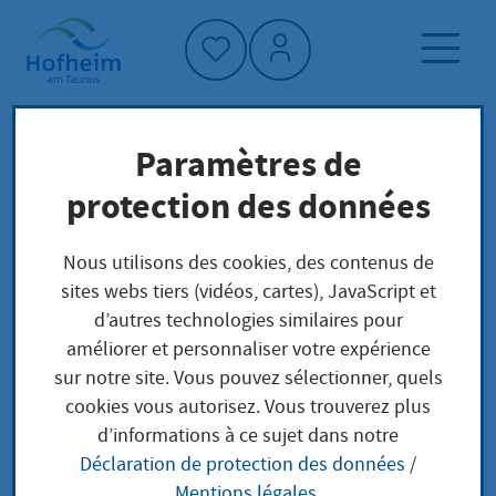
Accueil"
Paramètres de
Page d'accueil
Trouver un service
protection des données
Préoccupations locales
Aufhebung der Bergbaubewilligung
Nous utilisons des cookies, des contenus de
beantragen
sites webs tiers (vidéos, cartes), JavaScript et
d’autres technologies similaires pour
améliorer et personnaliser votre expérience
Aufhebung der
sur notre site. Vous pouvez sélectionner, quels
cookies vous autorisez. Vous trouverez plus
Bergbaubewilligung
d’informations à ce sujet dans notre
Déclaration de protection des données
/
beantragen
Mentions légales
.