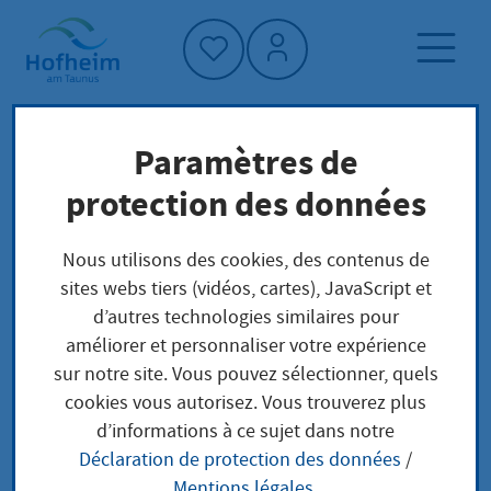
Accueil"
Paramètres de
Page d'accueil
Trouver un service
protection des données
Préoccupations locales
Änderung einer genehmigungsbedürftigen
Nous utilisons des cookies, des contenus de
Anlage nach BImSchG Genehmigung im
sites webs tiers (vidéos, cartes), JavaScript et
Rahmen von Repowering einer Anlage zur
d’autres technologies similaires pour
Erzeugung von Strom aus erneuerbaren
améliorer et personnaliser votre expérience
Energien
sur notre site. Vous pouvez sélectionner, quels
cookies vous autorisez. Vous trouverez plus
d’informations à ce sujet dans notre
Änderung einer
Déclaration de protection des données
/
Mentions légales
.