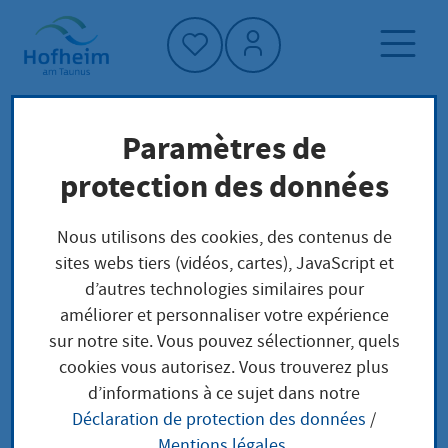
Accueil"
Paramètres de
Page d'accueil
Trouver un service
protection des données
Préoccupations locales
Einsicht in das Berechtsamtsbuch oder die
Nous utilisons des cookies, des contenus de
Berechtsamskarte im Bergbau beantragen
sites webs tiers (vidéos, cartes), JavaScript et
d’autres technologies similaires pour
améliorer et personnaliser votre expérience
Einsicht in das
sur notre site. Vous pouvez sélectionner, quels
cookies vous autorisez. Vous trouverez plus
Berechtsamtsbuch
d’informations à ce sujet dans notre
Déclaration de protection des données
/
oder die
Mentions légales
.