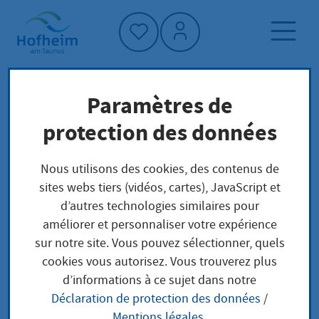
Accueil"
Paramètres de
Page d'accueil
Trouver un service
protection des données
Préoccupations locales
Abweichenden Betrag der Förderabgabe für
Nous utilisons des cookies, des contenus de
Bergbautätigkeiten entrichten
sites webs tiers (vidéos, cartes), JavaScript et
d’autres technologies similaires pour
améliorer et personnaliser votre expérience
Abweichenden Betrag
sur notre site. Vous pouvez sélectionner, quels
cookies vous autorisez. Vous trouverez plus
der Förderabgabe für
d’informations à ce sujet dans notre
Déclaration de protection des données
/
Bergbautätigkeiten
Mentions légales
.