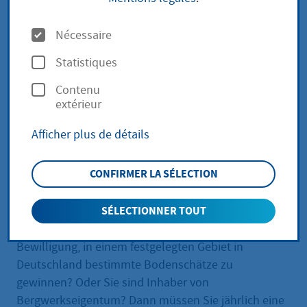
entrichten
O
Nécessaire
p
Statistiques
t
Wenn Sie eine Bewilligung zum gewerblichen Abbau
Contenu
i
extérieur
von Bodenschätzen haben oder ein Bergwerk
o
besitzen, müssen Sie jährlich eine Förderabgabe
Afficher plus de détails
n
zahlen. Für bestimmte Bodenschätze oder Gebiete
s
können abweichende Abgabensätze festgelegt
CONFIRMER LA SÉLECTION
werden.
Leistungsbeschreibung
SÉLECTIONNER TOUT
Ihr Bergbauunternehmen besitzt eine bergrechtliche
Bewilligung, in einem festgelegten Gebiet in
Deutschland bestimmte Bodenschätze zu
gewinnen? Oder Sie sind Inhaber von
Bergwerkseigentum? Dann müssen Sie jährlich eine