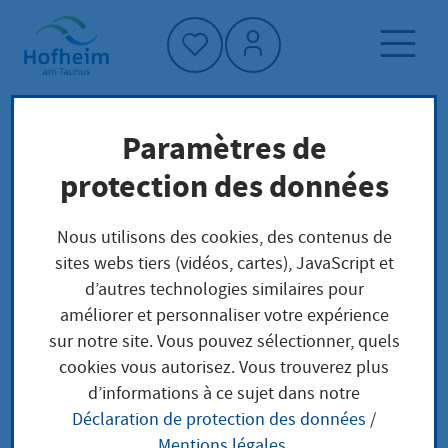
Accueil"
Paramètres de
Page d'accueil
Trouver un service
protection des données
Préoccupations locales
Zulassung eines Hauptbetriebsplans für
Nous utilisons des cookies, des contenus de
Bergbau beantragen
sites webs tiers (vidéos, cartes), JavaScript et
d’autres technologies similaires pour
améliorer et personnaliser votre expérience
Zulassung eines
sur notre site. Vous pouvez sélectionner, quels
cookies vous autorisez. Vous trouverez plus
Hauptbetriebsplans
d’informations à ce sujet dans notre
Déclaration de protection des données
/
für Bergbau
Mentions légales
.