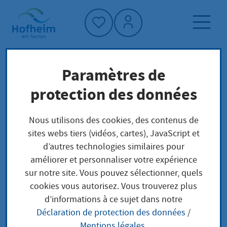
Accueil"
Paramètres de
Page d'accueil
Trouver un service
protection des données
Préoccupations locales
Bergbau Bewilligung - Verlängerung Erteilung
Nous utilisons des cookies, des contenus de
sites webs tiers (vidéos, cartes), JavaScript et
d’autres technologies similaires pour
Bergbau Bewilligung -
améliorer et personnaliser votre expérience
sur notre site. Vous pouvez sélectionner, quels
Verlängerung
cookies vous autorisez. Vous trouverez plus
d’informations à ce sujet dans notre
Erteilung
Déclaration de protection des données
/
Mentions légales
.