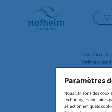
Accueil"
Page d'accueil
Verlängerung d
Paramètres d
Verl
Nous utilisons des cookie
Berg
technologies similaires p
sélectionner, quels cooki