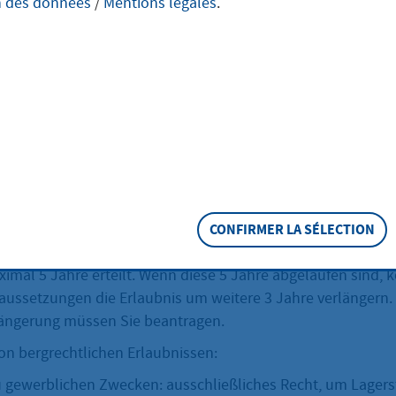
n des données
/
Mentions légales
.
tragen
rem Betrieb im Bergbau tätig sind und Ihre Erlaubnis zum 
erlängern möchten, dann können Sie dies bei der zuständ
eschreibung
CONFIRMER LA SÉLECTION
iche Erlaubnis zum Aufsuchen einer oder mehrerer Bodensc
imal 5 Jahre erteilt. Wenn diese 5 Jahre abgelaufen sind, 
ussetzungen die Erlaubnis um weitere 3 Jahre verlängern.
längerung müssen Sie beantragen.
von bergrechtlichen Erlaubnissen:
u gewerblichen Zwecken: ausschließliches Recht, um Lagers