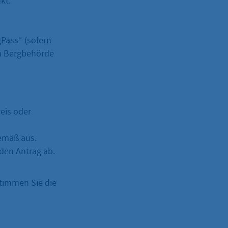
kt.
gPass“ (sofern
en Bergbehörde
eis oder
gemäß aus.
 den Antrag ab.
stimmen Sie die