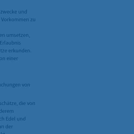
gszwecke und
en Vorkommen zu
men umsetzen,
Erlaubnis
ätze erkunden.
on einer
suchungen von
schätze, die von
nderem
ch Edel und
an der