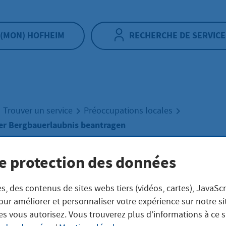
(MON) HOFHEIM
RECHERCHE DE SERVICE
Trouver un service
Préoccupations locales
er Bergbauerlaubnis beantragen
e protection des données
ängerung der
s, des contenus de sites webs tiers (vidéos, cartes), JavaScr
bauerlaubnis
our améliorer et personnaliser votre expérience sur notre s
es vous autorisez. Vous trouverez plus d’informations à ce 