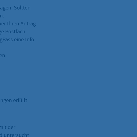
agen. Sollten
n.
ber Ihren Antrag
ige Postfach
Pass eine Info
en.
ngen erfüllt
mit der
d untersucht