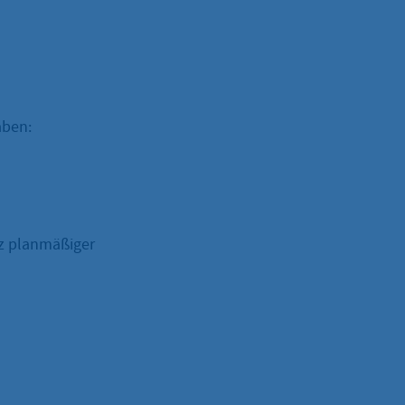
aben:
tz planmäßiger