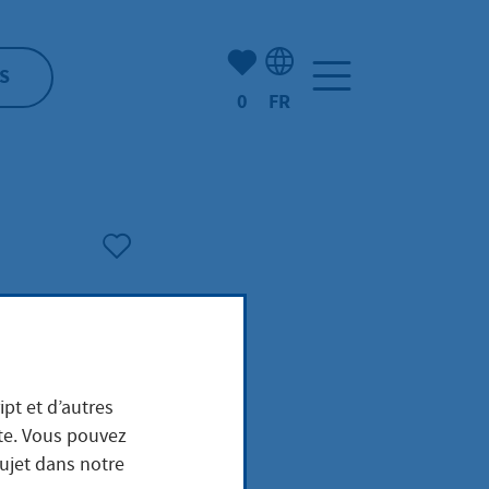
Nombre d'éléments mis en s
S
0
FR
Sélection de la langue: F
ipt et d’autres
ite. Vous pouvez
sujet dans notre