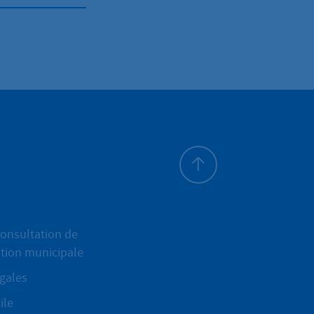
Haut de page
onsultation de
ation municipale
gales
ile