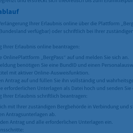
egrenzt und erstreckt sich theoretisch bis zum Erdmittelpun
ablauf
erlängerung Ihrer Erlaubnis online über die Plattform „Ber
Bundesland verfügbar) oder schriftlich bei Ihrer zuständig
 Ihrer Erlaubnis online beantragen:
ie OnlinePlattform „BergPass“ auf und melden Sie sich an.
eldung benötigen Sie eine BundID und einen Personalausw
itel mit aktiver Online-Ausweisfunktion.
en Antrag auf und füllen Sie ihn vollständig und wahrheits
ie erforderlichen Unterlagen als Datei hoch und senden Sie
 Ihrer Erlaubnis schriftlich beantragen:
sich mit Ihrer zuständigen Bergbehörde in Verbindung und 
hen Antragsunterlagen ab.
 den Antrag und alle erforderlichen Unterlagen ein.
nsschritte: