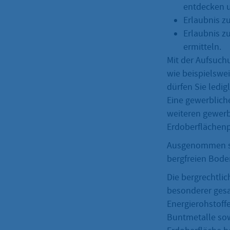
entdecken u
Erlaubnis z
Erlaubnis 
ermitteln.
Mit der Aufsuch
wie beispielswe
dürfen Sie ledi
Eine gewerblich
weiteren gewerb
Erdoberflächen
Ausgenommen si
bergfreien Boden
Die bergrechtlic
besonderer gesa
Energierohstoff
Buntmetalle sowi