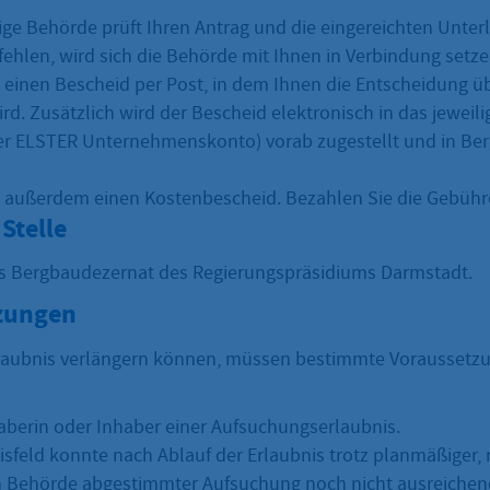
ige Behörde prüft Ihren Antrag und die eingereichten Unterl
fehlen, wird sich die Behörde mit Ihnen in Verbindung setze
n einen Bescheid per Post, in dem Ihnen die Entscheidung ü
ird. Zusätzlich wird der Bescheid elektronisch in das jeweil
r ELSTER Unternehmenskonto) vorab zugestellt und in Berg
n außerdem einen Kostenbescheid. Bezahlen Sie die Gebühr
Stelle
as Bergbaudezernat des Regierungspräsidiums Darmstadt.
zungen
rlaubnis verlängern können, müssen bestimmte Voraussetzu
haberin oder Inhaber einer Aufsuchungserlaubnis.
isfeld konnte nach Ablauf der Erlaubnis trotz planmäßiger, 
 Behörde abgestimmter Aufsuchung noch nicht ausreichen