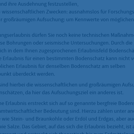
nd ihre Ausdehnung festzustellen,
u wissenschaftlichen Zwecken: ausnahmslos für Forschun
zur großräumigen Aufsuchung: um Kennwerte von möglich
ungserlaubnis dürfen Sie noch keine technischen Maßnah
ise Bohrungen oder seismische Untersuchungen. Durch die 
glich in dem Ihnen zugesprochenen Erlaubnisfeld Bodensch
e Erlaubnis für einen bestimmten Bodenschatz kann nicht v
lichen Erlaubnis für denselben Bodenschatz am selben
punkt überdeckt werden.
nd hierbei die wissenschaftlichen und großräumigen Auf
schätzen, da hier das Aufsuchungsziel ein anderes ist.
he Erlaubnis erstreckt sich auf so genannte bergfreie Boden
mtwirtschaftlicher Bedeutung sind. Hierzu zählen unter a
e wie Stein- und Braunkohle oder Erdöl und Erdgas, aber au
e Salze. Das Gebiet, auf das sich die Erlaubnis bezieht, ist 