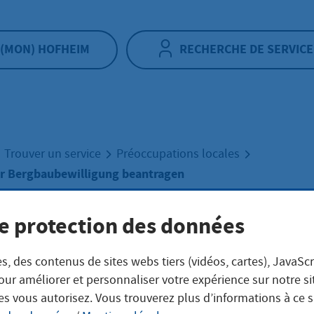
(MON) HOFHEIM
RECHERCHE DE SERVICE
Trouver un service
Préoccupations locales
r Bergbaubewilligung beantragen
e protection des données
tragung der
s, des contenus de sites webs tiers (vidéos, cartes), JavaScr
baubewilligung
our améliorer et personnaliser votre expérience sur notre s
es vous autorisez. Vous trouverez plus d’informations à ce 