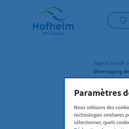
Accueil"
Page d'accueil
Übertragung de
Paramètres d
Über
Nous utilisons des cookie
Berg
technologies similaires p
sélectionner, quels cooki