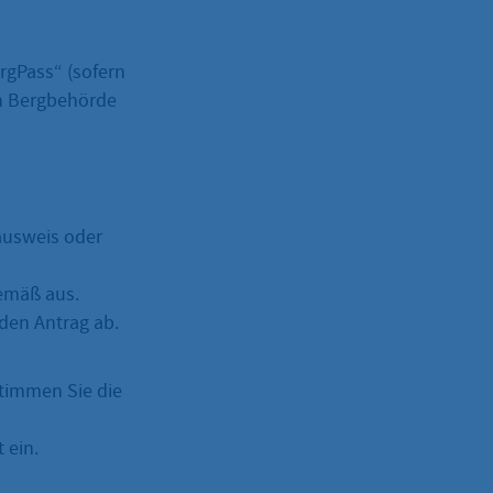
rgPass“ (sofern
en Bergbehörde
ausweis oder
gemäß aus.
 den Antrag ab.
stimmen Sie die
 ein.