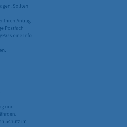
agen. Sollten
er Ihren Antrag
ige Postfach
Pass eine Info
en.
e
ng und
ährden.
en Schutz im