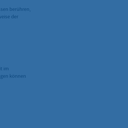
ssen berühren,
weise der
t im
ingen können