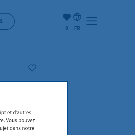
Nombre d'éléments mis en s
S
0
FR
Sélection de la langue: F
ipt et d’autres
ite. Vous pouvez
sujet dans notre