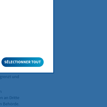
llen, benötigen
elegten Gebiet
SÉLECTIONNER TOUT
egrenzt und
n
 an Dritte
en Behörde.